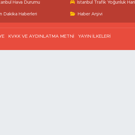
stanbul Hava Durumu
İstanbul Trafik Yoğunluk Hari
n Dakika Haberleri
Haber Arşivi
YE
KVKK VE AYDINLATMA METNİ
YAYIN İLKELERİ