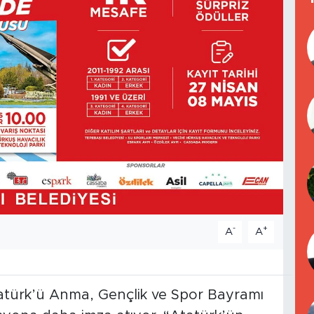
-
+
A
A
tatürk’ü Anma, Gençlik ve Spor Bayramı