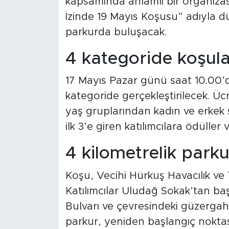
kapsamında anlamlı bir organiza
İzinde 19 Mayıs Koşusu” adıyla dü
parkurda buluşacak.
4 kategoride koşul
17 Mayıs Pazar günü saat 10.00’d
kategoride gerçekleştirilecek. Ücr
yaş gruplarından kadın ve erkek 
ilk 3’e giren katılımcılara ödüller v
4 kilometrelik parku
Koşu, Vecihi Hürkuş Havacılık ve 
Katılımcılar Uludağ Sokak’tan ba
Bulvarı ve çevresindeki güzergahı
parkur, yeniden başlangıç nokta