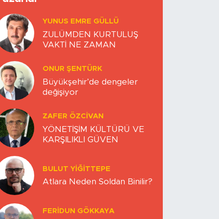
YUNUS EMRE GÜLLÜ
ZULÜMDEN KURTULUŞ
VAKTİ NE ZAMAN
ONUR ŞENTÜRK
Büyükşehir’de dengeler
değişiyor
ZAFER ÖZCIVAN
YÖNETİŞİM KÜLTÜRÜ VE
KARŞILIKLI GÜVEN
BULUT YİĞİTTEPE
Atlara Neden Soldan Binilir?
FERIDUN GÖKKAYA