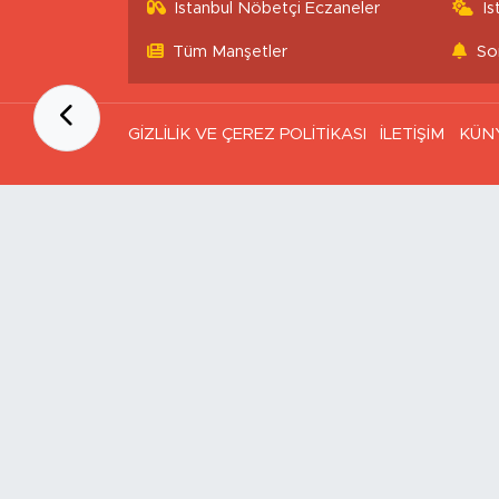
İstanbul Nöbetçi Eczaneler
İ
Tüm Manşetler
So
GİZLİLİK VE ÇEREZ POLİTİKASI
İLETİŞİM
KÜN
Ana Sayfa
Kategoriler
SAĞLIK & YAŞAM
EKONOMİ
GÜNDEM
TEKNOLOJİ
ASAYİŞ
ASTROLOJİ