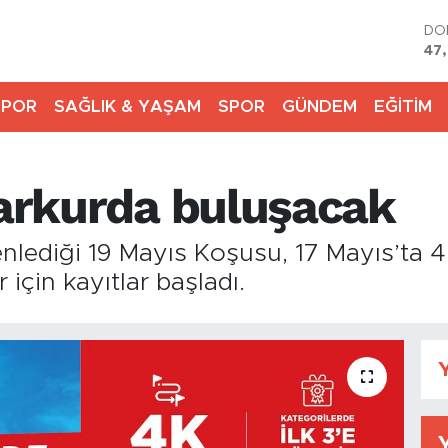
DO
47
EU
55
SPOR
SAĞLIK & YAŞAM
SPOR
GÜNDEM
EĞİTİM
ST
64,
GR
66
parkurda buluşacak
Bİ
13.
BI
nlediği 19 Mayıs Koşusu, 17 Mayıs’ta 4
64
 için kayıtlar başladı.
Y