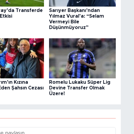
ray’da Transferde
Sarıyer Başkanı’ndan
tkisi
Yılmaz Vural’a: “Selam
Vermeyi Bile
Düşünmüyoruz”
rım’ın Kızına
Romelu Lukaku Süper Lig
Eden Şahsın Cezası
Devine Transfer Olmak
Üzere!