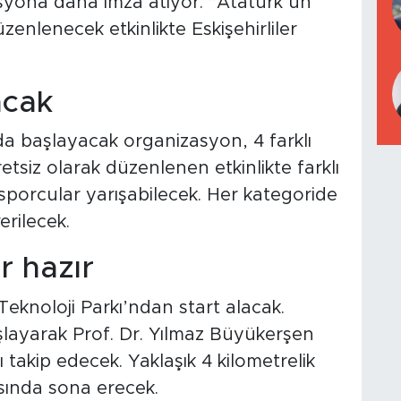
syona daha imza atıyor. “Atatürk’ün
zenlenecek etkinlikte Eskişehirliler
acak
a başlayacak organizasyon, 4 farklı
etsiz olarak düzenlenen etkinlikte farklı
sporcular yarışabilecek. Her kategoride
erilecek.
r hazır
Teknoloji Parkı’ndan start alacak.
şlayarak Prof. Dr. Yılmaz Büyükerşen
 takip edecek. Yaklaşık 4 kilometrelik
sında sona erecek.