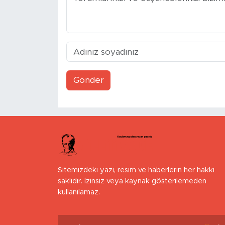
Gönder
Sitemizdeki yazı, resim ve haberlerin her hakkı
saklıdır. İzinsiz veya kaynak gösterilemeden
kullanılamaz.