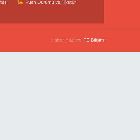
tası
Puan Durumu ve Fikstür
Haber Yazılımı:
TE Bilişim