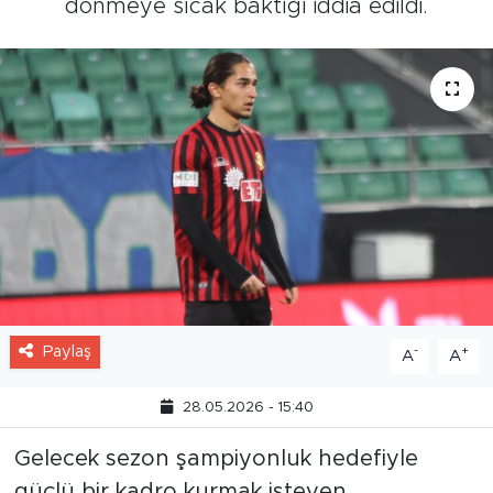
dönmeye sıcak baktığı iddia edildi.
Paylaş
-
+
A
A
28.05.2026 - 15:40
Gelecek sezon şampiyonluk hedefiyle
güçlü bir kadro kurmak isteyen