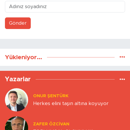
Gönder
Yükleniyor...
Yazarlar
ONUR ŞENTÜRK
Herkes elini taşın altına koyuyor
ZAFER ÖZCIVAN