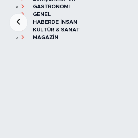
GASTRONOMİ
GENEL
HABERDE İNSAN
KÜLTÜR & SANAT
MAGAZİN
MANŞET
OLAY
SPOR
TÜRKİYE
Foto Galeri
Video
Yazarlar
Röportaj
Biyografi
Anketler
Künye
İletişim
Servisler