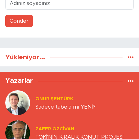
Gönder
Yükleniyor...
Yazarlar
ONUR ŞENTÜRK
Sadece tabela mı YENİ?
ZAFER ÖZCIVAN
TOKİ'NİN KİRALIK KONUT PROJESİ