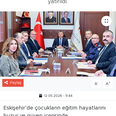
yatırıldı.
Paylaş
-
+
A
A
12.05.2026 - 11:44
Eskişehir’de çocukların eğitim hayatlarını
huzur ve güven içerisinde