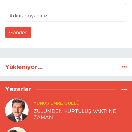
Gönder
Yükleniyor...
Yazarlar
YUNUS EMRE GÜLLÜ
ZULÜMDEN KURTULUŞ VAKTİ NE
ZAMAN