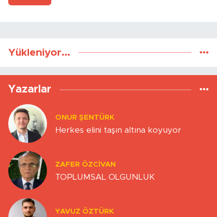
Yükleniyor...
Yazarlar
ONUR ŞENTÜRK
Herkes elini taşın altına koyuyor
ZAFER ÖZCIVAN
TOPLUMSAL OLGUNLUK
YAVUZ ÖZTÜRK