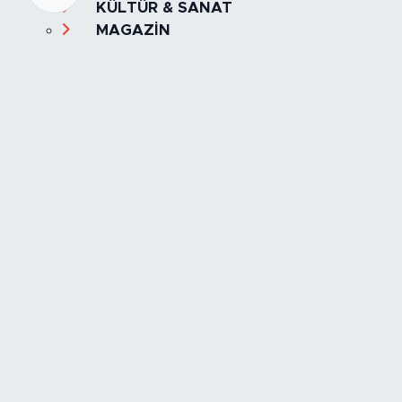
KÜLTÜR & SANAT
MAGAZİN
MANŞET
OLAY
SPOR
TÜRKİYE
Foto Galeri
Video
Yazarlar
Röportaj
Biyografi
Anketler
Künye
İletişim
Servisler
İstanbul Nöbetçi Eczaneler
İstanbul Hava Durumu
İstanbul Trafik Yoğunluk Haritası