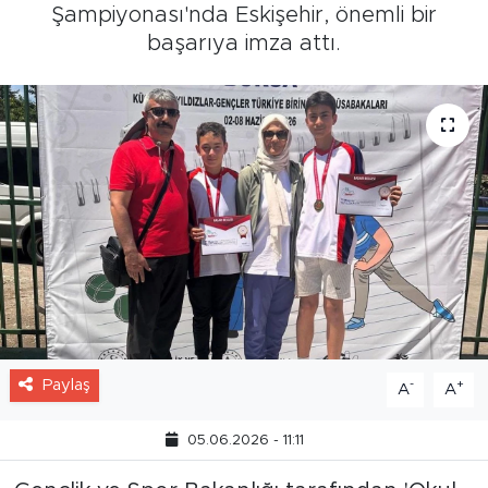
Şampiyonası'nda Eskişehir, önemli bir
başarıya imza attı.
Paylaş
-
+
A
A
05.06.2026 - 11:11