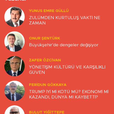
YUNUS EMRE GÜLLÜ
ZULÜMDEN KURTULUŞ VAKTİ NE
ZAMAN
ONUR ŞENTÜRK
Büyükşehir’de dengeler değişiyor
ZAFER ÖZCIVAN
YÖNETİŞİM KÜLTÜRÜ VE KARŞILIKLI
GÜVEN
FERIDUN GÖKKAYA
TRUMP İYİ Mİ KÖTÜ MÜ? EKONOMİ Mİ
KAZANDI, DÜNYA MI KAYBETTİ?
BULUT YİĞİTTEPE