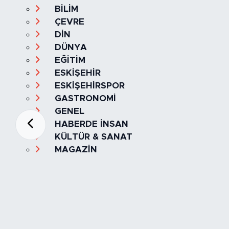
BİLİM
ÇEVRE
DİN
DÜNYA
EĞİTİM
ESKİŞEHİR
ESKİŞEHİRSPOR
GASTRONOMİ
GENEL
HABERDE İNSAN
KÜLTÜR & SANAT
MAGAZİN
MANŞET
OLAY
SPOR
TÜRKİYE
Foto Galeri
Video