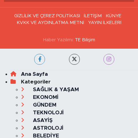
GİZLİLİK VE ÇEREZ POLİTİKASI
İLETİŞİM
KÜNYE
KVKK VE AYDINLATMA METNİ
YAYIN İLKELERİ
Haber Yazılımı:
TE Bilişim
Ana Sayfa
Kategoriler
SAĞLIK & YAŞAM
EKONOMİ
GÜNDEM
TEKNOLOJİ
ASAYİŞ
ASTROLOJİ
BELEDİYE