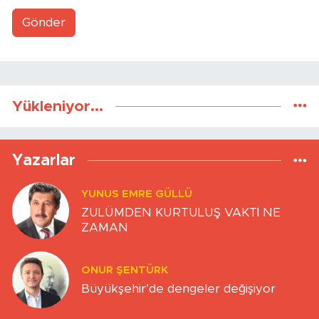
Gönder
Yükleniyor...
Yazarlar
YUNUS EMRE GÜLLÜ
ZULÜMDEN KURTULUŞ VAKTİ NE
ZAMAN
ONUR ŞENTÜRK
Büyükşehir’de dengeler değişiyor