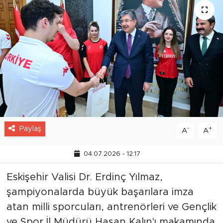
Paylaş
-
+
A
A
04.07.2026 - 12:17
Eskişehir Valisi Dr. Erdinç Yılmaz,
şampiyonalarda büyük başarılara imza
atan milli sporcuları, antrenörleri ve Gençlik
ve Spor İl Müdürü Hasan Kalın'ı makamında