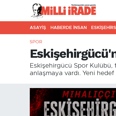
ASAYİŞ
HABERDE İNSAN
ESKİŞEHİR
SPOR
Eskişehirgücü'
Eskişehirgücü Spor Kulübü, t
anlaşmaya vardı. Yeni hedef 