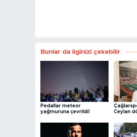
Bunlar da ilginizi çekebilir
Pedallar meteor
Çağlarsp
yağmuruna çevrildi!
Ceylan d