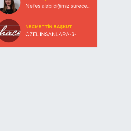
Nefes alabildiğimiz sürece…
NECMETTIN BAŞKUT
ÖZEL İNSANLARA-3-