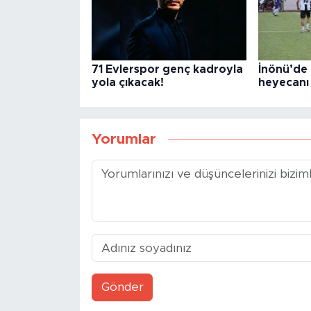
71 Evlerspor genç kadroyla
İnönü’de 
yola çıkacak!
heyecanı 
Yorumlar
Gönder