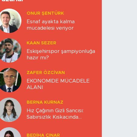
ONUR ŞENTÜRK
Esnaf ayakta kalma
mücadelesi veriyor
KAAN SEZER
Eskişehirspor şampiyonluğa
hazır mı?
ZAFER ÖZCIVAN
EKONOMİDE MÜCADELE
ALANI
BERNA KURNAZ
Hız Çağının Gizli Sancısı:
Sabırsızlık Kıskacında
Zihinlerimiz
BEDIHA ÇINAR