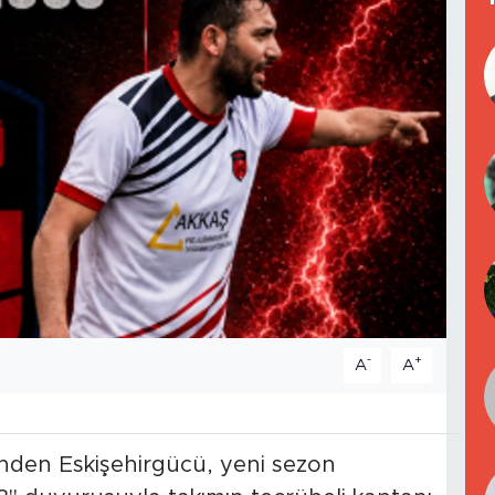
-
+
A
A
inden Eskişehirgücü, yeni sezon