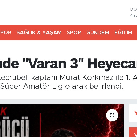
DO
47
E
55
SPOR
SAĞLIK & YAŞAM
SPOR
GÜNDEM
EĞİTİM
ST
64
GR
65
nde "Varan 3" Heyeca
Bİ
13
BI
ecrübeli kaptanı Murat Korkmaz ile 1.
64
Süper Amatör Lig olarak belirlendi.
Y