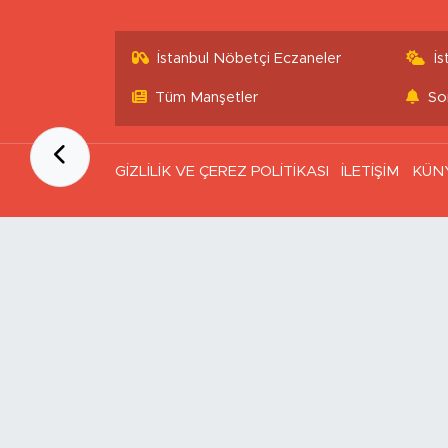
İstanbul Nöbetçi Eczaneler
İ
Tüm Manşetler
So
GİZLİLİK VE ÇEREZ POLİTİKASI
İLETİŞİM
KÜN
Ana Sayfa
Kategoriler
SAĞLIK & YAŞAM
EKONOMİ
GÜNDEM
TEKNOLOJİ