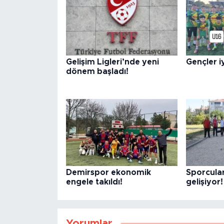
Gelişim Ligleri’nde yeni
Gençler iy
dönem başladı!
Demirspor ekonomik
Sporcula
engele takıldı!
gelişiyor!
Yorumlar