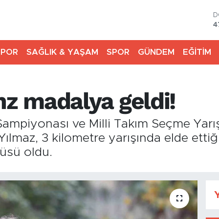
D
4
E
5
SPOR
SAĞLIK & YAŞAM
SPOR
GÜNDEM
EĞİTİM
S
6
G
6
nz madalya geldi!
B
1
B
Şampiyonası ve Milli Takım Seçme Yar
6
Yılmaz, 3 kilometre yarışında elde ettiğ
üsü oldu.
Y