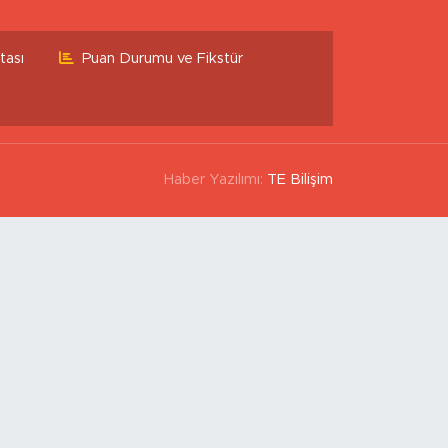
tası
Puan Durumu ve Fikstür
Haber Yazılımı:
TE Bilişim