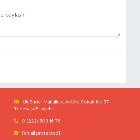
Uluönder Mahallesi, Aktüre Sokak No:37
Tepebaşı/Eskişehir
0 (222) 503 16 76
[email protected]