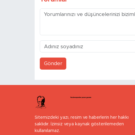
Gönder
Sitemizdeki yazı, resim ve haberlerin her hakkı
saklıdır. İzinsiz veya kaynak gösterilemeden
kullanılamaz.