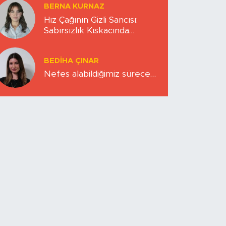
BERNA KURNAZ
Hız Çağının Gizli Sancısı:
Sabırsızlık Kıskacında
Zihinlerimiz
BEDIHA ÇINAR
Nefes alabildiğimiz sürece…