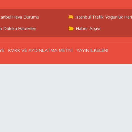
stanbul Hava Durumu
İstanbul Trafik Yoğunluk Hari
n Dakika Haberleri
Haber Arşivi
YE
KVKK VE AYDINLATMA METNİ
YAYIN İLKELERİ