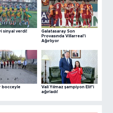
i sinyal verdi!
Galatasaray Son
Provasında Villarreal’i
Ağırlıyor
r bocceyle
Vali Yılmaz şampiyon Elif’i
ağırladı!