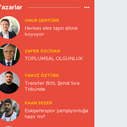
Yazarlar
ONUR ŞENTÜRK
Herkes elini taşın altına
koyuyor
ZAFER ÖZCIVAN
TOPLUMSAL OLGUNLUK
YAVUZ ÖZTÜRK
Transfer Bitti, Şimdi Sıra
Tribünde
KAAN SEZER
Eskişehirspor şampiyonluğa
hazır mı?