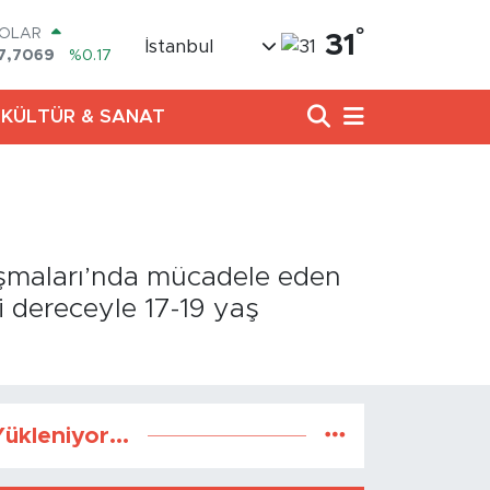
°
OLAR
31
İstanbul
7,7069
%0.17
URO
5,0265
%0.01
KÜLTÜR & SANAT
TERLİN
4,1897
%0.02
RAM ALTIN
618.49
%2.12
İST100
3.887
%64
ITCOIN
ışmaları’nda mücadele eden
5.130,04
%1.2
i dereceyle 17-19 yaş
ükleniyor...