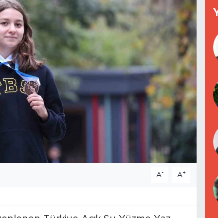
-
+
A
A