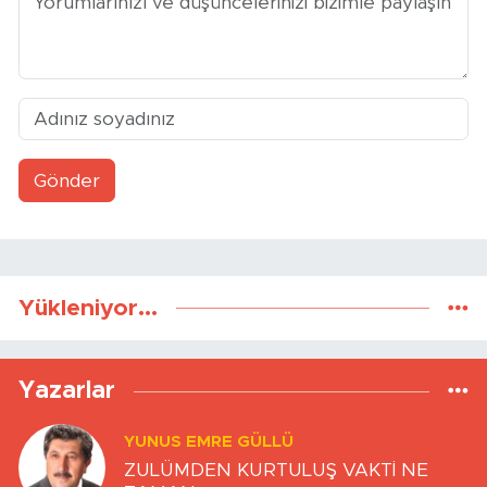
Gönder
Yükleniyor...
Yazarlar
YUNUS EMRE GÜLLÜ
ZULÜMDEN KURTULUŞ VAKTİ NE