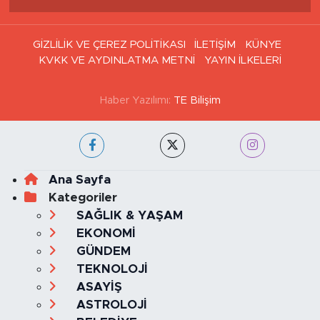
GİZLİLİK VE ÇEREZ POLİTİKASI
İLETİŞİM
KÜNYE
KVKK VE AYDINLATMA METNİ
YAYIN İLKELERİ
Haber Yazılımı:
TE Bilişim
Ana Sayfa
Kategoriler
SAĞLIK & YAŞAM
EKONOMİ
GÜNDEM
TEKNOLOJİ
ASAYİŞ
ASTROLOJİ