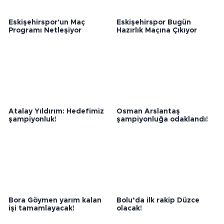
Eskişehirspor'un Maç
Eskişehirspor Bugün
Programı Netleşiyor
Hazırlık Maçına Çıkıyor
Atalay Yıldırım: Hedefimiz
Osman Arslantaş
şampiyonluk!
şampiyonluğa odaklandı!
Bora Göymen yarım kalan
Bolu’da ilk rakip Düzce
işi tamamlayacak!
olacak!