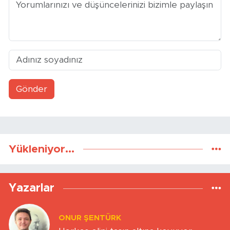
Gönder
Yükleniyor...
Yazarlar
ONUR ŞENTÜRK