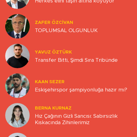
Herkes elini taşın altına koyuyor
ZAFER ÖZCIVAN
TOPLUMSAL OLGUNLUK
YAVUZ ÖZTÜRK
Transfer Bitti, Şimdi Sıra Tribünde
KAAN SEZER
Eskişehirspor şampiyonluğa hazır mı?
BERNA KURNAZ
Hız Çağının Gizli Sancısı: Sabırsızlık
Kıskacında Zihinlerimiz