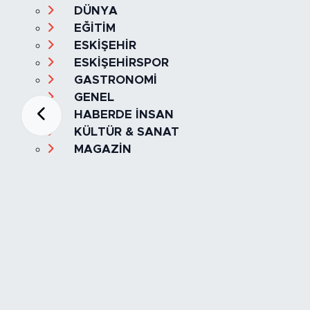
DÜNYA
EĞİTİM
ESKİŞEHİR
ESKİŞEHİRSPOR
GASTRONOMİ
GENEL
HABERDE İNSAN
KÜLTÜR & SANAT
MAGAZİN
MANŞET
OLAY
SPOR
TÜRKİYE
Foto Galeri
Video
Yazarlar
Röportaj
Biyografi