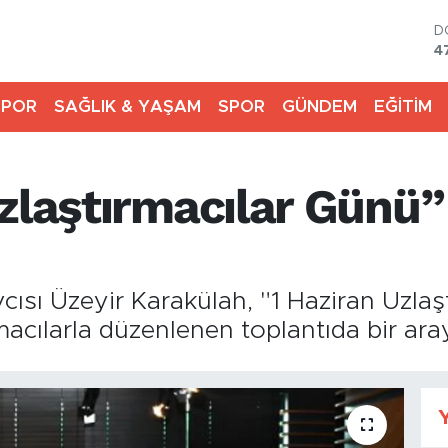
D
4
E
5
SPOR
SAĞLIK & YAŞAM
SPOR
GÜNDEM
EĞİTİM
S
6
G
6
Uzlaştırmacılar Günü
B
1
B
6
ısı Üzeyir Karakülah, "1 Haziran Uzlaş
acılarla düzenlenen toplantıda bir aray
Y