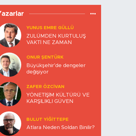
Yazarlar
YUNUS EMRE GÜLLÜ
ZULÜMDEN KURTULUŞ
VAKTİ NE ZAMAN
ONUR ŞENTÜRK
Büyükşehir’de dengeler
değişiyor
ZAFER ÖZCIVAN
YÖNETİŞİM KÜLTÜRÜ VE
KARŞILIKLI GÜVEN
BULUT YİĞİTTEPE
Atlara Neden Soldan Binilir?