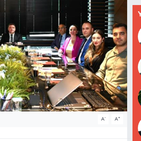
-
+
A
A