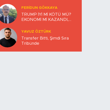
FERIDUN GÖKKAYA
TRUMP İYİ Mİ KÖTÜ MÜ?
EKONOMİ Mİ KAZANDI,
DÜNYA MI KAYBETTİ?
YAVUZ ÖZTÜRK
Transfer Bitti, Şimdi Sıra
Tribünde