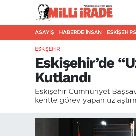
ASAYİŞ
HABERDE İNSAN
ESKİŞEHİR
ESKİŞEHİR
Eskişehir’de “
Kutlandı
Eskişehir Cumhuriyet Başsavc
kentte görev yapan uzlaştırm