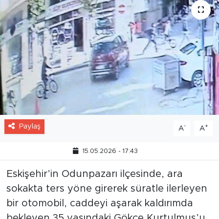
Paylaş
-
+
A
A
15.05.2026 - 17:43
Eskişehir’in Odunpazarı ilçesinde, ara
sokakta ters yöne girerek süratle ilerleyen
bir otomobil, caddeyi aşarak kaldırımda
bekleyen 35 yaşındaki Gökçe Kurtulmuş’u