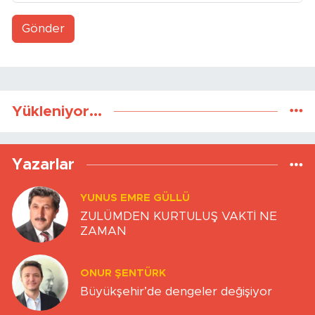
Gönder
Yükleniyor...
Yazarlar
YUNUS EMRE GÜLLÜ
ZULÜMDEN KURTULUŞ VAKTİ NE
ZAMAN
ONUR ŞENTÜRK
Büyükşehir’de dengeler değişiyor