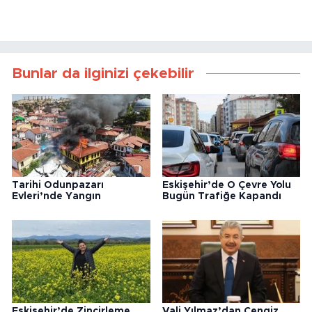
Bunlar da ilginizi çekebilir
Tarihi Odunpazarı
Eskişehir’de O Çevre Yolu
Evleri’nde Yangın
Bugün Trafiğe Kapandı
Eskişehir’de Zincirleme
Vali Yılmaz’dan Cengiz