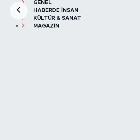
GENEL
HABERDE İNSAN
KÜLTÜR & SANAT
MAGAZİN
MANŞET
OLAY
SPOR
TÜRKİYE
Foto Galeri
Video
Yazarlar
Röportaj
Biyografi
Anketler
Künye
İletişim
Servisler
İstanbul Nöbetçi Eczaneler