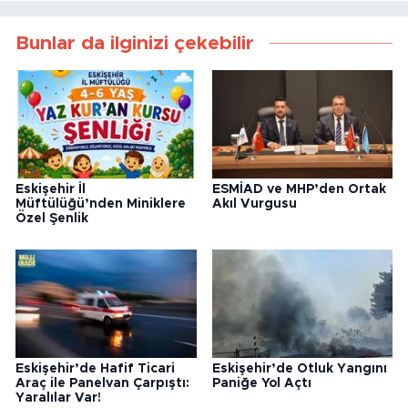
Bunlar da ilginizi çekebilir
Eskişehir İl
ESMİAD ve MHP’den Ortak
Müftülüğü’nden Miniklere
Akıl Vurgusu
Özel Şenlik
Eskişehir’de Hafif Ticari
Eskişehir’de Otluk Yangını
Araç ile Panelvan Çarpıştı:
Paniğe Yol Açtı
Yaralılar Var!