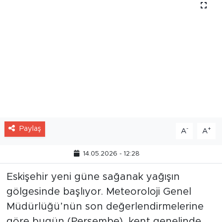
Paylaş
-
+
A
A
14.05.2026 - 12:28
Eskişehir yeni güne sağanak yağışın
gölgesinde başlıyor. Meteoroloji Genel
Müdürlüğü’nün son değerlendirmelerine
göre bugün (Perşembe), kent genelinde