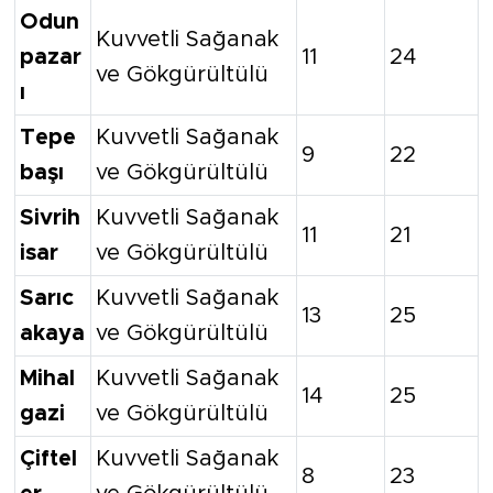
Odun
Kuvvetli Sağanak
pazar
11
24
ve Gökgürültülü
ı
Tepe
Kuvvetli Sağanak
9
22
başı
ve Gökgürültülü
Sivrih
Kuvvetli Sağanak
11
21
isar
ve Gökgürültülü
Sarıc
Kuvvetli Sağanak
13
25
akaya
ve Gökgürültülü
Mihal
Kuvvetli Sağanak
14
25
gazi
ve Gökgürültülü
Çiftel
Kuvvetli Sağanak
8
23
er
ve Gökgürültülü