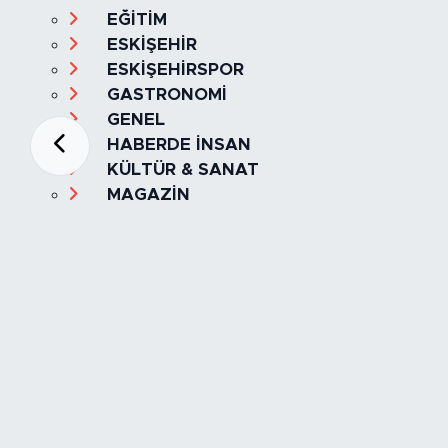
EĞİTİM
ESKİŞEHİR
ESKİŞEHİRSPOR
GASTRONOMİ
GENEL
HABERDE İNSAN
KÜLTÜR & SANAT
MAGAZİN
MANŞET
OLAY
SPOR
TÜRKİYE
Foto Galeri
Video
Yazarlar
Röportaj
Biyografi
Anketler