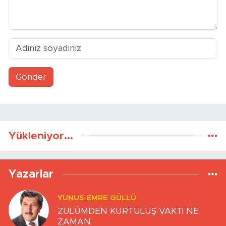
Gönder
Yükleniyor...
Yazarlar
YUNUS EMRE GÜLLÜ
ZULÜMDEN KURTULUŞ VAKTİ NE
ZAMAN