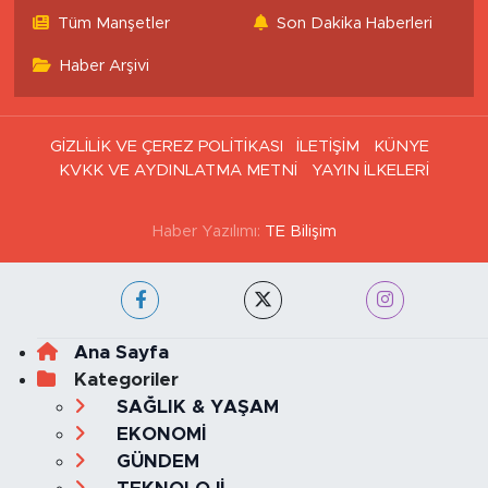
Haritası
Tüm Manşetler
Son Dakika Haberleri
Haber Arşivi
GİZLİLİK VE ÇEREZ POLİTİKASI
İLETİŞİM
KÜNYE
KVKK VE AYDINLATMA METNİ
YAYIN İLKELERİ
Haber Yazılımı:
TE Bilişim
Ana Sayfa
Kategoriler
SAĞLIK & YAŞAM
EKONOMİ