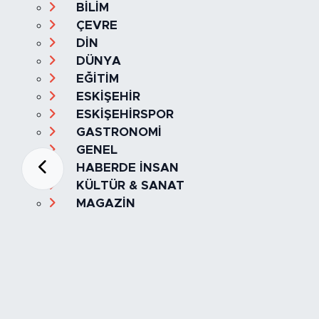
BİLİM
ÇEVRE
DİN
DÜNYA
EĞİTİM
ESKİŞEHİR
ESKİŞEHİRSPOR
GASTRONOMİ
GENEL
HABERDE İNSAN
KÜLTÜR & SANAT
MAGAZİN
MANŞET
OLAY
SPOR
TÜRKİYE
Foto Galeri
Video