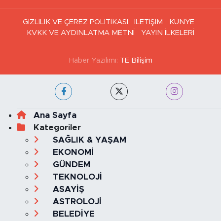
GİZLİLİK VE ÇEREZ POLİTİKASI
İLETİŞİM
KÜNYE
KVKK VE AYDINLATMA METNİ
YAYIN İLKELERİ
Haber Yazılımı:
TE Bilişim
Ana Sayfa
Kategoriler
SAĞLIK & YAŞAM
EKONOMİ
GÜNDEM
TEKNOLOJİ
ASAYİŞ
ASTROLOJİ
BELEDİYE