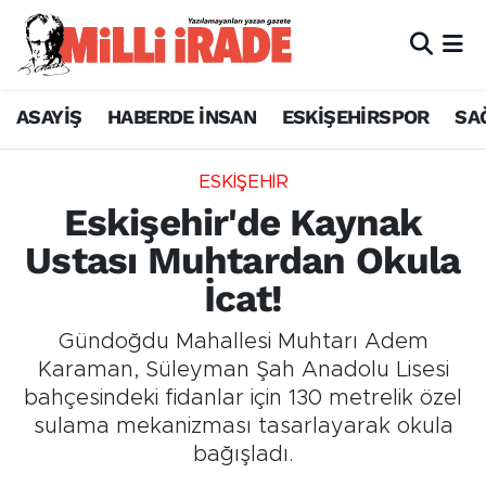
ASAYİŞ
HABERDE İNSAN
ESKİŞEHİRSPOR
SA
ESKİŞEHİR
Eskişehir'de Kaynak
Ustası Muhtardan Okula
İcat!
Gündoğdu Mahallesi Muhtarı Adem
Karaman, Süleyman Şah Anadolu Lisesi
bahçesindeki fidanlar için 130 metrelik özel
sulama mekanizması tasarlayarak okula
bağışladı.