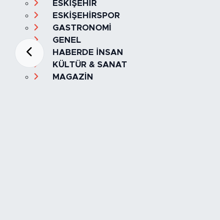
ESKİŞEHİR
ESKİŞEHİRSPOR
GASTRONOMİ
GENEL
HABERDE İNSAN
KÜLTÜR & SANAT
MAGAZİN
MANŞET
OLAY
SPOR
TÜRKİYE
Foto Galeri
Video
Yazarlar
Röportaj
Biyografi
Anketler
Künye