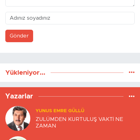
Gönder
Yükleniyor...
Yazarlar
YUNUS EMRE GÜLLÜ
ZULÜMDEN KURTULUŞ VAKTİ NE
ZAMAN