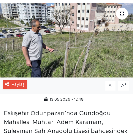
Paylaş
-
+
A
A
13.05.2026 - 12:48
Eskişehir Odunpazarı’nda Gündoğdu
Mahallesi Muhtarı Adem Karaman,
Süleyman Şah Anadolu Lisesi bahçesindeki