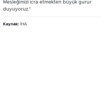
sonunda ortaya çıkan o eşsiz güzellik,
yaşadığımız tüm zorlukları unutturuyor.
Mesleğimizi icra etmekten büyük gurur
duyuyoruz."
Kaynak:
İHA