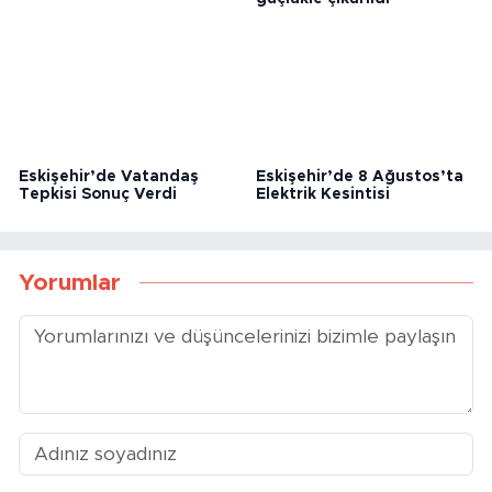
MHP Eskişehir’den Kızılay’a
Feci kazada vefat eden
Destek ve Kan Bağışı
kadın sıkıştığı araçtan
güçlükle çıkarıldı
Eskişehir’de Vatandaş
Eskişehir’de 8 Ağustos’ta
Tepkisi Sonuç Verdi
Elektrik Kesintisi
Yorumlar