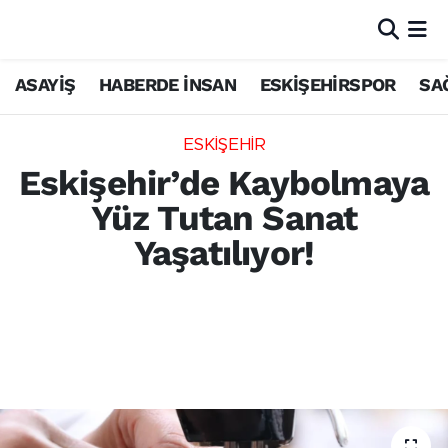
ASAYİŞ
HABERDE İNSAN
ESKİŞEHİRSPOR
SA
ESKİŞEHİR
Eskişehir’de Kaybolmaya
Yüz Tutan Sanat
Yaşatılıyor!
Eskişehir Olgunlaşma Enstitüsü, geleneksel
'kordon tutturma' nakış tekniğini modern
ürünlere uyarlayarak gelecek nesillere
aktarıyor. Detaylar haberimizde.