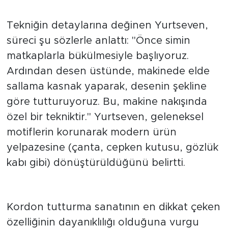
"Bükülen Simler, Sabırla
İlmeklere Dönüşüyor"
Tekniğin detaylarına değinen Yurtseven,
süreci şu sözlerle anlattı: "Önce simin
matkaplarla bükülmesiyle başlıyoruz.
Ardından desen üstünde, makinede elde
sallama kasnak yaparak, desenin şekline
göre tutturuyoruz. Bu, makine nakışında
özel bir tekniktir." Yurtseven, geleneksel
motiflerin korunarak modern ürün
yelpazesine (çanta, cepken kutusu, gözlük
kabı gibi) dönüştürüldüğünü belirtti.
"Sağlamlığı ile Ömür Boyu
Kalıcı"