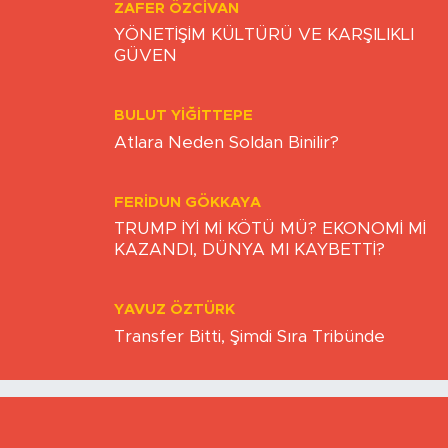
Büyükşehir’de dengeler değişiyor
ZAFER ÖZCIVAN
YÖNETİŞİM KÜLTÜRÜ VE KARŞILIKLI
GÜVEN
BULUT YİĞİTTEPE
Atlara Neden Soldan Binilir?
FERIDUN GÖKKAYA
TRUMP İYİ Mİ KÖTÜ MÜ? EKONOMİ Mİ
KAZANDI, DÜNYA MI KAYBETTİ?
YAVUZ ÖZTÜRK
Transfer Bitti, Şimdi Sıra Tribünde