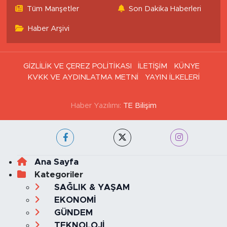
Tüm Manşetler
Son Dakika Haberleri
Haber Arşivi
GİZLİLİK VE ÇEREZ POLİTİKASI
İLETİŞİM
KÜNYE
KVKK VE AYDINLATMA METNİ
YAYIN İLKELERİ
Haber Yazılımı:
TE Bilişim
Ana Sayfa
Kategoriler
SAĞLIK & YAŞAM
EKONOMİ
GÜNDEM
TEKNOLOJİ