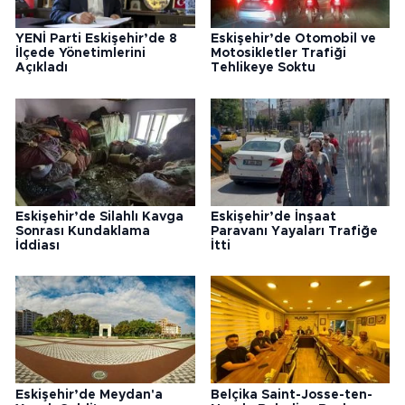
YENİ Parti Eskişehir’de 8
Eskişehir’de Otomobil ve
İlçede Yönetimlerini
Motosikletler Trafiği
Açıkladı
Tehlikeye Soktu
Eskişehir’de Silahlı Kavga
Eskişehir’de İnşaat
Sonrası Kundaklama
Paravanı Yayaları Trafiğe
İddiası
İtti
Eskişehir’de Meydan'a
Belçika Saint-Josse-ten-