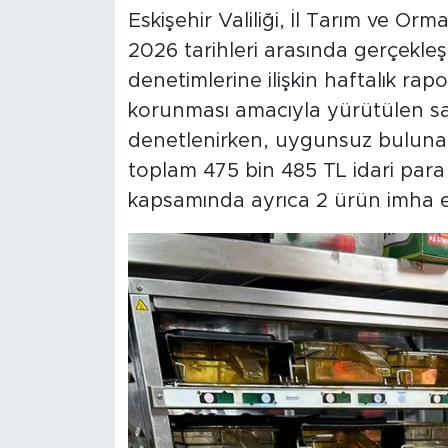
11.06.2026 - 11:07
Eskişehir Valiliği, İl Tarım ve Or
2026 tarihleri arasında gerçekleş
denetimlerine ilişkin haftalık rapo
korunması amacıyla yürütülen sa
denetlenirken, uygunsuz bulunan
toplam 475 bin 485 TL idari para
kapsamında ayrıca 2 ürün imha edi