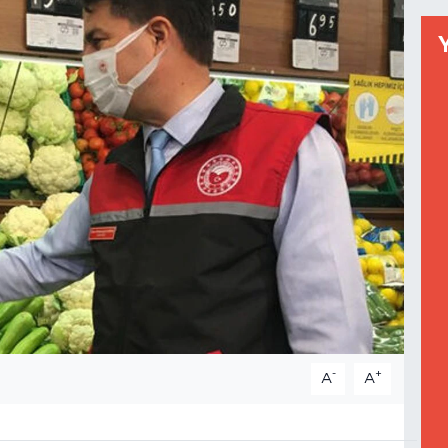
-
+
A
A