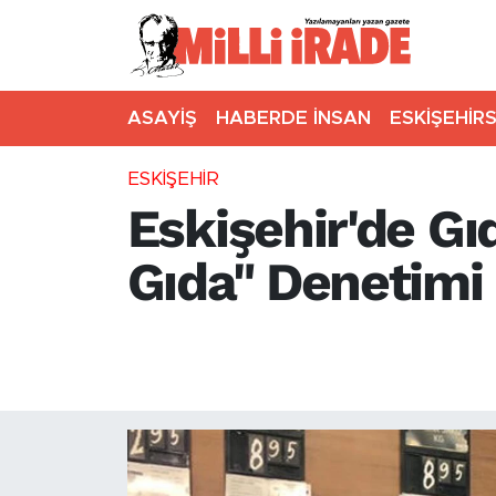
ASAYİŞ
HABERDE İNSAN
ESKİŞEHİR
ESKİŞEHİR
Eskişehir'de Gı
Gıda" Denetimi
Eskişehir'de İl Tarım ve Orm
gıda denetimlerinde, kuralla
uygulandı.