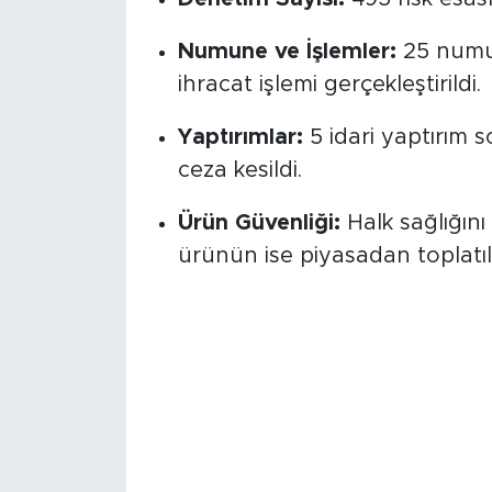
Denetim Sayısı:
495 risk esasl
Numune ve İşlemler:
25 numune
ihracat işlemi gerçekleştirildi.
Yaptırımlar:
5 idari yaptırım 
ceza kesildi.
Ürün Güvenliği:
Halk sağlığın
ürünün ise piyasadan toplatılm