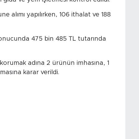
ı gıda ve yem işletmesi kontrol edildi.
 alımı yapılırken, 106 ithalat ve 188
sonucunda 475 bin 485 TL tutarında
ı korumak adına 2 ürünün imhasına, 1
asına karar verildi.