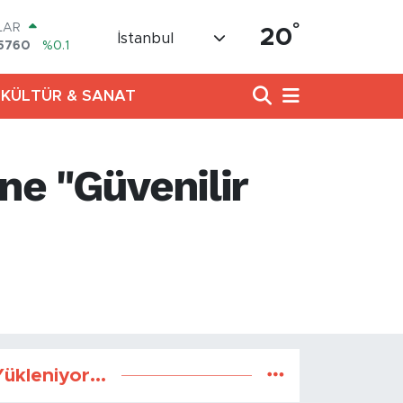
°
LAR
20
İstanbul
5760
%0.1
RO
0126
%0.29
KÜLTÜR & SANAT
RLİN
1794
%0.29
AM ALTIN
8.83
%4.44
ne "Güvenilir
T100
647
%-30
COIN
084,87
%0.35
n 4-10 Haziran 2026 tarihli
485 TL idari para cezası
ükleniyor...