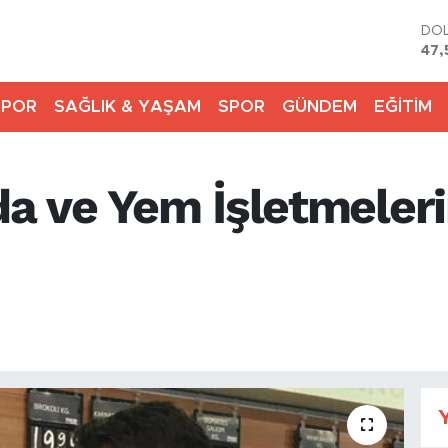
DO
47,
EU
55,
SPOR
SAĞLIK & YAŞAM
SPOR
GÜNDEM
EĞİTİM
STE
64,
GR
650
da ve Yem İşletmeleri
BİS
13.
BIT
64.
an Müdürlüğü tarafından gerçekleştirile
ra uymayan işletmelere toplam 475 bin 
Y