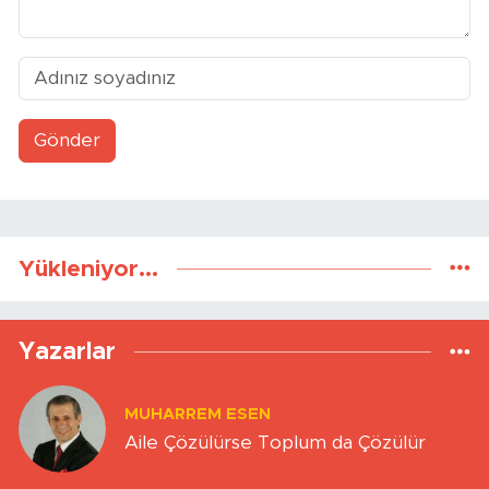
Gönder
Yükleniyor...
Yazarlar
MUHARREM ESEN
Aile Çözülürse Toplum da Çözülür