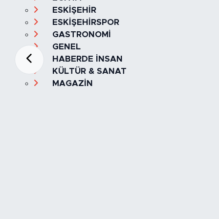
ESKİŞEHİR
ESKİŞEHİRSPOR
GASTRONOMİ
GENEL
HABERDE İNSAN
KÜLTÜR & SANAT
MAGAZİN
MANŞET
OLAY
SPOR
TÜRKİYE
Foto Galeri
Video
Yazarlar
Röportaj
Biyografi
Anketler
Künye