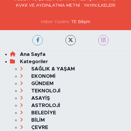
GİZLİLİK VE ÇEREZ POLİTİKASI
İLETİŞİM
KÜNYE
KVKK VE AYDINLATMA METNİ
YAYIN İLKELERİ
Haber Yazılımı:
TE Bilişim
Ana Sayfa
Kategoriler
SAĞLIK & YAŞAM
EKONOMİ
GÜNDEM
TEKNOLOJİ
ASAYİŞ
ASTROLOJİ
BELEDİYE
BİLİM