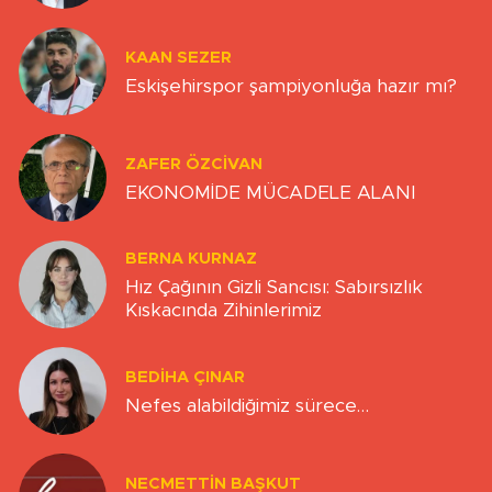
KAAN SEZER
Eskişehirspor şampiyonluğa hazır mı?
ZAFER ÖZCIVAN
EKONOMİDE MÜCADELE ALANI
BERNA KURNAZ
Hız Çağının Gizli Sancısı: Sabırsızlık
Kıskacında Zihinlerimiz
BEDIHA ÇINAR
Nefes alabildiğimiz sürece…
NECMETTIN BAŞKUT