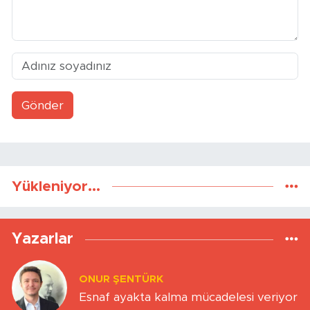
Gönder
Yükleniyor...
Yazarlar
ONUR ŞENTÜRK
Esnaf ayakta kalma mücadelesi veriyor