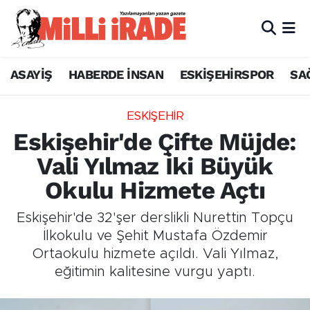
ASAYİŞ
HABERDE İNSAN
ESKİŞEHİRSPOR
SA
ESKİŞEHİR
Eskişehir'de Çifte Müjde:
Vali Yılmaz İki Büyük
Okulu Hizmete Açtı
Eskişehir'de 32'şer derslikli Nurettin Topçu
İlkokulu ve Şehit Mustafa Özdemir
Ortaokulu hizmete açıldı. Vali Yılmaz,
eğitimin kalitesine vurgu yaptı.