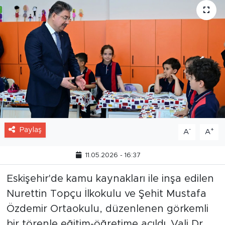
Paylaş
-
+
A
A
11.05.2026 - 16:37
Eskişehir'de kamu kaynakları ile inşa edilen
Nurettin Topçu İlkokulu ve Şehit Mustafa
Özdemir Ortaokulu, düzenlenen görkemli
bir törenle eğitim-öğretime açıldı. Vali Dr.