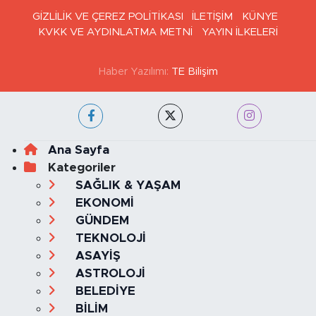
GİZLİLİK VE ÇEREZ POLİTİKASI
İLETİŞİM
KÜNYE
KVKK VE AYDINLATMA METNİ
YAYIN İLKELERİ
Haber Yazılımı:
TE Bilişim
Ana Sayfa
Kategoriler
SAĞLIK & YAŞAM
EKONOMİ
GÜNDEM
TEKNOLOJİ
ASAYİŞ
ASTROLOJİ
BELEDİYE
BİLİM