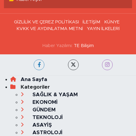
GİZLİLİK VE ÇEREZ POLİTİKASI
İLETİŞİM
KÜNYE
KVKK VE AYDINLATMA METNİ
YAYIN İLKELERİ
Haber Yazılımı:
TE Bilişim
Ana Sayfa
Kategoriler
SAĞLIK & YAŞAM
EKONOMİ
GÜNDEM
TEKNOLOJİ
ASAYİŞ
ASTROLOJİ