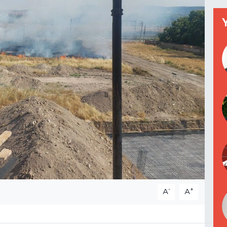
-
+
A
A