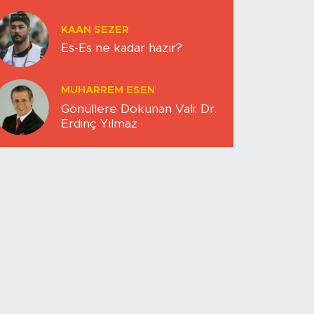
KAAN SEZER
Es-Es ne kadar hazır?
MUHARREM ESEN
Gönüllere Dokunan Vali: Dr.
Erdinç Yılmaz