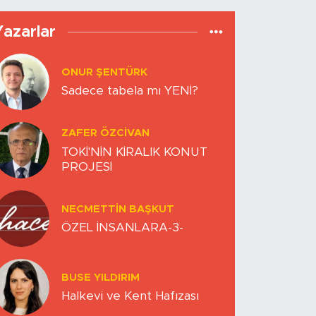
Yazarlar
ONUR ŞENTÜRK
Sadece tabela mı YENİ?
ZAFER ÖZCIVAN
TOKİ'NİN KİRALIK KONUT
PROJESİ
NECMETTIN BAŞKUT
ÖZEL İNSANLARA-3-
BUSE YILDIRIM
Halkevi ve Kent Hafızası