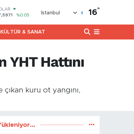
°
OLAR
16
İstanbul
7,5971
%0.05
URO
5,1336
%0.18
KÜLTÜR & SANAT
TERLİN
4,2534
%0.22
RAM ALTIN
527.85
%0.54
n YHT Hattını
İST100
3.703
%11
ITCOIN
4.927,78
%1.32
 çıkan kuru ot yangını,
ükleniyor...