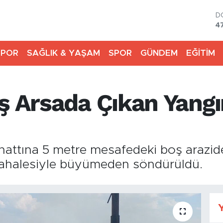
D
4
E
5
SPOR
SAĞLIK & YAŞAM
SPOR
GÜNDEM
EĞİTİM
S
6
G
6
ş Arsada Çıkan Yangı
B
1
B
6
hattına 5 metre mesafedeki boş arazide
üdahalesiyle büyümeden söndürüldü.
Y