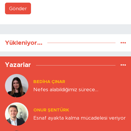
Gönder
Yükleniyor...
Yazarlar
BEDIHA ÇINAR
Nefes alabildiğimiz sürece…
ONUR ŞENTÜRK
Esnaf ayakta kalma mücadelesi veriyor