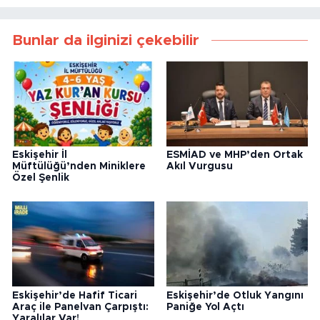
Bunlar da ilginizi çekebilir
Eskişehir İl
ESMİAD ve MHP’den Ortak
Müftülüğü’nden Miniklere
Akıl Vurgusu
Özel Şenlik
Eskişehir’de Hafif Ticari
Eskişehir’de Otluk Yangını
Araç ile Panelvan Çarpıştı:
Paniğe Yol Açtı
Yaralılar Var!