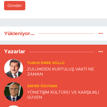
Gönder
Yükleniyor...
Yazarlar
YUNUS EMRE GÜLLÜ
ZULÜMDEN KURTULUŞ VAKTİ NE
ZAMAN
ZAFER ÖZCIVAN
YÖNETİŞİM KÜLTÜRÜ VE KARŞILIKLI
GÜVEN