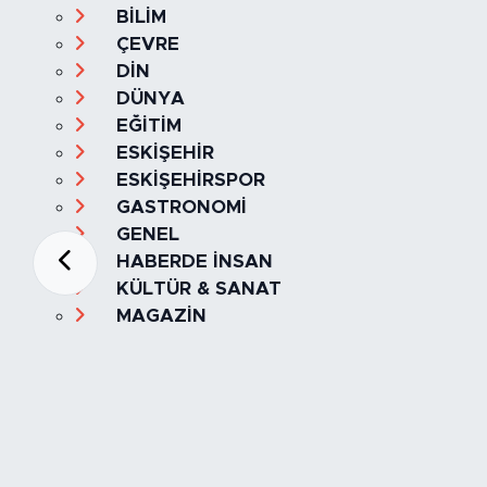
BİLİM
ÇEVRE
DİN
DÜNYA
EĞİTİM
ESKİŞEHİR
ESKİŞEHİRSPOR
GASTRONOMİ
GENEL
HABERDE İNSAN
KÜLTÜR & SANAT
MAGAZİN
MANŞET
OLAY
SPOR
TÜRKİYE
Foto Galeri
Video