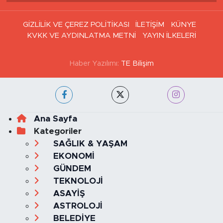
GİZLİLİK VE ÇEREZ POLİTİKASI
İLETİŞİM
KÜNYE
KVKK VE AYDINLATMA METNİ
YAYIN İLKELERİ
Haber Yazılımı:
TE Bilişim
Ana Sayfa
Kategoriler
SAĞLIK & YAŞAM
EKONOMİ
GÜNDEM
TEKNOLOJİ
ASAYİŞ
ASTROLOJİ
BELEDİYE