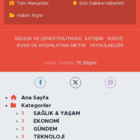
Tüm Manşetler
Son Dakika Haberleri
Haber Arşivi
GİZLİLİK VE ÇEREZ POLİTİKASI
İLETİŞİM
KÜNYE
KVKK VE AYDINLATMA METNİ
YAYIN İLKELERİ
Haber Yazılımı:
TE Bilişim
Ana Sayfa
Kategoriler
SAĞLIK & YAŞAM
EKONOMİ
GÜNDEM
TEKNOLOJİ