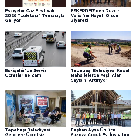
Eskişehir Caz Festivali
ESKERDER’den Düzce
2026 “Lületaşı” Temasıyla
Valisi’ne Hayırlı Olsun
Geliyor
Ziyareti
Eskişehir’de Servis
Tepebaşı Belediyesi Kırsal
Ücretlerine Zam
Mahallelerde Yeşil Alan
Sayısını Artırıyor
Tepebaşı Belediyesi
Başkan Ayşe Ünlüce
Gençlere Ücretsiz
Sazova Çocuk Evi İnşaatını