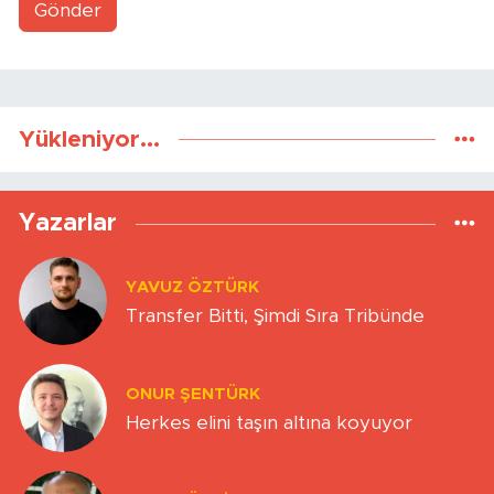
Gönder
Yükleniyor...
Yazarlar
YAVUZ ÖZTÜRK
Transfer Bitti, Şimdi Sıra Tribünde
ONUR ŞENTÜRK
Herkes elini taşın altına koyuyor