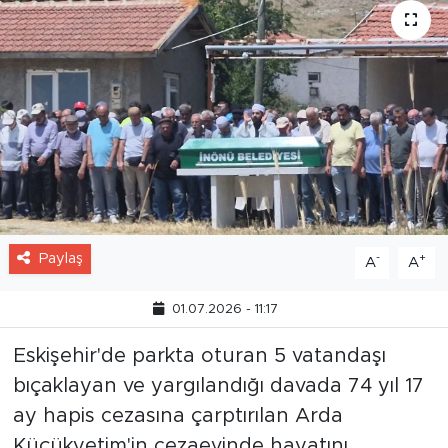
Paylaş
-
+
A
A
01.07.2026 - 11:17
Eskişehir'de parkta oturan 5 vatandaşı
bıçaklayan ve yargılandığı davada 74 yıl 17
ay hapis cezasına çarptırılan Arda
Küçükyetim'in cezaevinde hayatını