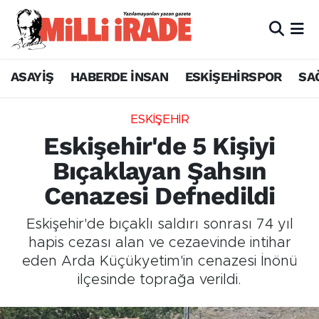
ASAYİŞ
HABERDE İNSAN
ESKİŞEHİRSPOR
SA
ESKİŞEHİR
Eskişehir'de 5 Kişiyi
Bıçaklayan Şahsın
Cenazesi Defnedildi
Eskişehir'de bıçaklı saldırı sonrası 74 yıl
hapis cezası alan ve cezaevinde intihar
eden Arda Küçükyetim'in cenazesi İnönü
ilçesinde toprağa verildi.