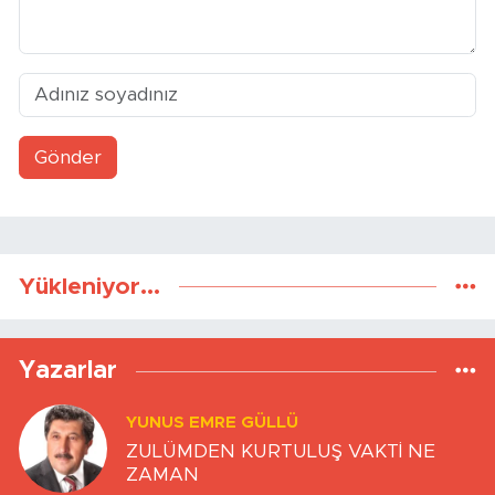
Gönder
Yükleniyor...
Yazarlar
YUNUS EMRE GÜLLÜ
ZULÜMDEN KURTULUŞ VAKTİ NE
ZAMAN