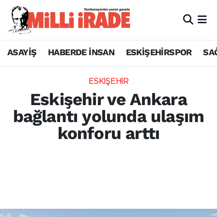
ASAYİŞ
HABERDE İNSAN
ESKİŞEHİRSPOR
SA
ESKİŞEHİR
Eskişehir ve Ankara
bağlantı yolunda ulaşım
konforu arttı
Beypazarı ile Mihalıççık arasındaki 16
kilometrelik sıcak asfalt çalışması
tamamlanarak trafiğe açıldı. Bölge halkı
Uşakbükü yolu için de çalışma bekliyor.