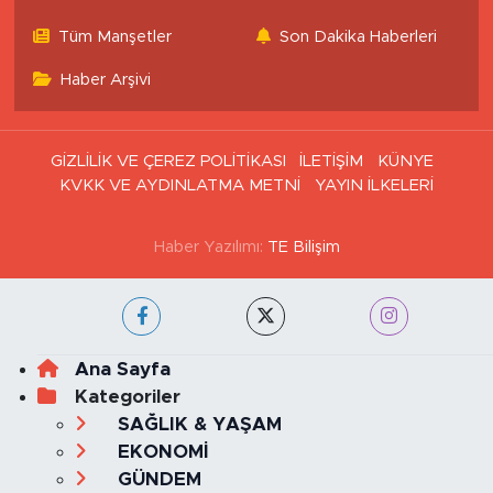
Tüm Manşetler
Son Dakika Haberleri
Haber Arşivi
GİZLİLİK VE ÇEREZ POLİTİKASI
İLETİŞİM
KÜNYE
KVKK VE AYDINLATMA METNİ
YAYIN İLKELERİ
Haber Yazılımı:
TE Bilişim
Ana Sayfa
Kategoriler
SAĞLIK & YAŞAM
EKONOMİ
GÜNDEM