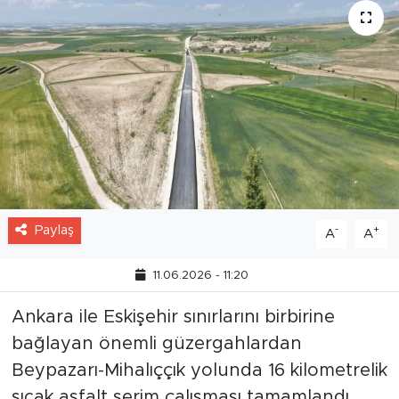
Paylaş
-
+
A
A
11.06.2026 - 11:20
Ankara ile Eskişehir sınırlarını birbirine
bağlayan önemli güzergahlardan
Beypazarı-Mihalıççık yolunda 16 kilometrelik
sıcak asfalt serim çalışması tamamlandı.