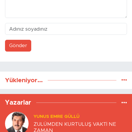
Gönder
Yükleniyor...
Yazarlar
YUNUS EMRE GÜLLÜ
ZULÜMDEN KURTULUŞ VAKTİ NE
ZAMAN