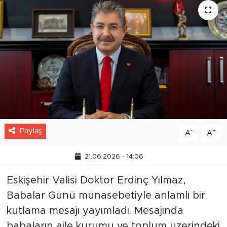
Paylaş
-
+
A
A
21.06.2026 - 14:06
Eskişehir Valisi Doktor Erdinç Yılmaz,
Babalar Günü münasebetiyle anlamlı bir
kutlama mesajı yayımladı. Mesajında
babaların aile kurumu ve toplum üzerindeki