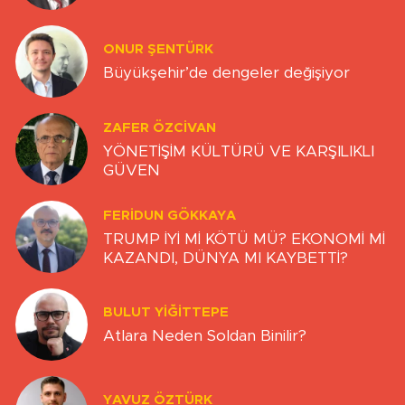
ONUR ŞENTÜRK
Büyükşehir’de dengeler değişiyor
ZAFER ÖZCIVAN
YÖNETİŞİM KÜLTÜRÜ VE KARŞILIKLI
GÜVEN
FERIDUN GÖKKAYA
TRUMP İYİ Mİ KÖTÜ MÜ? EKONOMİ Mİ
KAZANDI, DÜNYA MI KAYBETTİ?
BULUT YİĞİTTEPE
Atlara Neden Soldan Binilir?
YAVUZ ÖZTÜRK