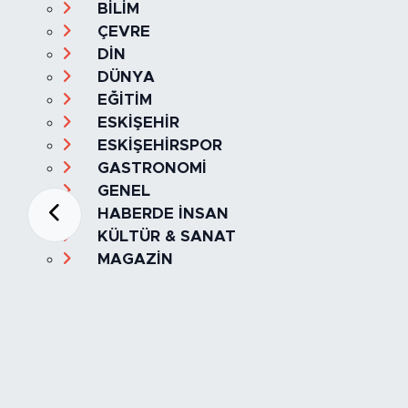
BİLİM
ÇEVRE
DİN
DÜNYA
EĞİTİM
ESKİŞEHİR
ESKİŞEHİRSPOR
GASTRONOMİ
GENEL
HABERDE İNSAN
KÜLTÜR & SANAT
MAGAZİN
MANŞET
OLAY
SPOR
TÜRKİYE
Foto Galeri
Video