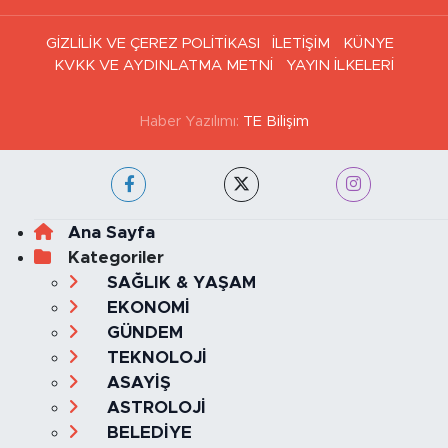
GİZLİLİK VE ÇEREZ POLİTİKASI
İLETİŞİM
KÜNYE
KVKK VE AYDINLATMA METNİ
YAYIN İLKELERİ
Haber Yazılımı:
TE Bilişim
Ana Sayfa
Kategoriler
SAĞLIK & YAŞAM
EKONOMİ
GÜNDEM
TEKNOLOJİ
ASAYİŞ
ASTROLOJİ
BELEDİYE