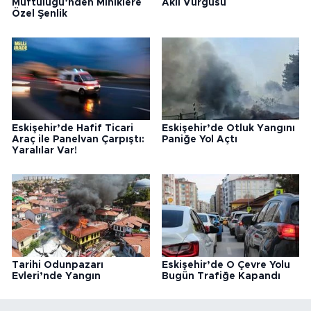
Müftülüğü’nden Miniklere
Akıl Vurgusu
Özel Şenlik
Eskişehir’de Hafif Ticari
Eskişehir’de Otluk Yangını
Araç ile Panelvan Çarpıştı:
Paniğe Yol Açtı
Yaralılar Var!
Tarihi Odunpazarı
Eskişehir’de O Çevre Yolu
Evleri’nde Yangın
Bugün Trafiğe Kapandı