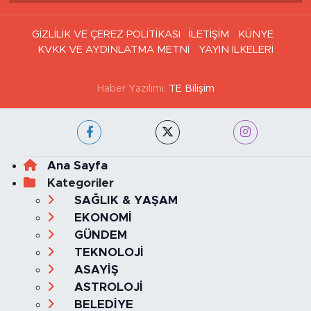
GİZLİLİK VE ÇEREZ POLİTİKASI
İLETİŞİM
KÜNYE
KVKK VE AYDINLATMA METNİ
YAYIN İLKELERİ
Haber Yazılımı:
TE Bilişim
Ana Sayfa
Kategoriler
SAĞLIK & YAŞAM
EKONOMİ
GÜNDEM
TEKNOLOJİ
ASAYİŞ
ASTROLOJİ
BELEDİYE