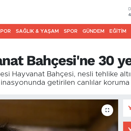
4
5
SPOR
SAĞLIK & YAŞAM
SPOR
GÜNDEM
EĞİTİM
6
6
nat Bahçesi'ne 30 ye
B
1
B
esi Hayvanat Bahçesi, nesli tehlike alt
6
nasyonunda getirilen canlılar koruma a
Y