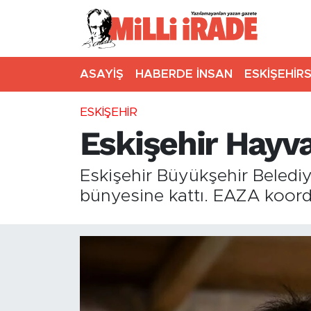
ASAYİŞ
HABERDE İNSAN
ESKİŞEHİR
ESKİŞEHİR
Eskişehir Hayva
Eskişehir Büyükşehir Belediy
bünyesine kattı. EAZA koordi