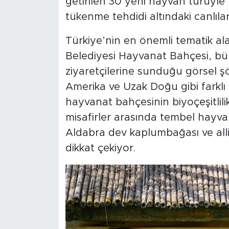
getirilen 30 yeni hayvan türüyle biy
tükenme tehdidi altındaki canlılar 
Türkiye’nin en önemli tematik ala
Belediyesi Hayvanat Bahçesi, bün
ziyaretçilerine sunduğu görsel şö
Amerika ve Uzak Doğu gibi farklı 
hayvanat bahçesinin biyoçeşitlilik
misafirler arasında tembel hayva
Aldabra dev kaplumbağası ve alli
dikkat çekiyor.