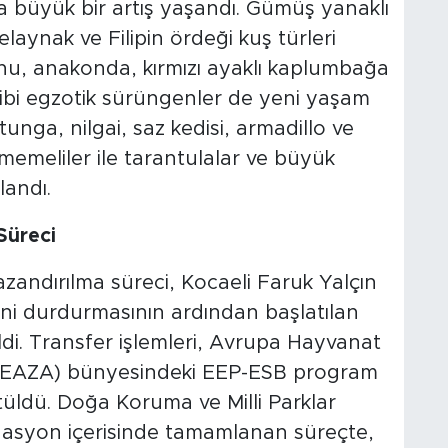
büyük bir artış yaşandı. Gümüş yanaklı
laynak ve Filipin ördeği kuş türleri
tonu, anakonda, kırmızı ayaklı kaplumbağa
bi egzotik sürüngenler de yeni yaşam
atunga, nilgai, saz kedisi, armadillo ve
 memeliler ile tarantulalar ve büyük
landı.
Süreci
azandırılma süreci, Kocaeli Faruk Yalçın
ini durdurmasının ardından başlatılan
ildi. Transfer işlemleri, Avrupa Hayvanat
i (EAZA) bünyesindeki EEP-ESB program
tüldü. Doğa Koruma ve Milli Parklar
nasyon içerisinde tamamlanan süreçte,