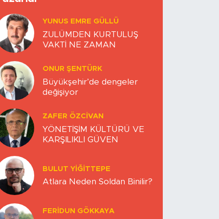
YUNUS EMRE GÜLLÜ
ZULÜMDEN KURTULUŞ
VAKTİ NE ZAMAN
ONUR ŞENTÜRK
Büyükşehir’de dengeler
değişiyor
ZAFER ÖZCIVAN
YÖNETİŞİM KÜLTÜRÜ VE
KARŞILIKLI GÜVEN
BULUT YİĞİTTEPE
Atlara Neden Soldan Binilir?
FERIDUN GÖKKAYA