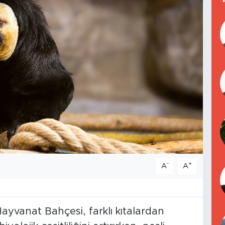
-
+
A
A
ayvanat Bahçesi, farklı kıtalardan