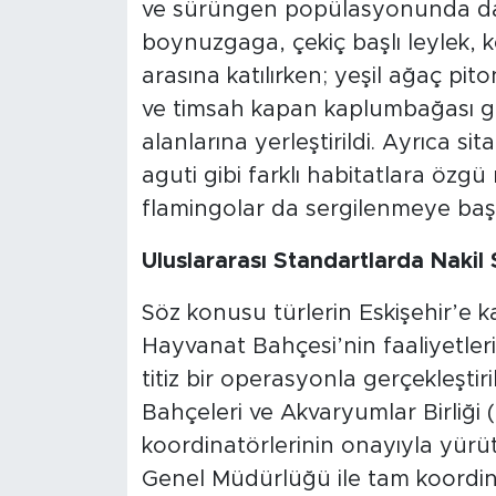
ve sürüngen popülasyonunda da 
boynuzgaga, çekiç başlı leylek, ke
arasına katılırken; yeşil ağaç pi
ve timsah kapan kaplumbağası gi
alanlarına yerleştirildi. Ayrıca sit
aguti gibi farklı habitatlara özgü
flamingolar da sergilenmeye baş
Uluslararası Standartlarda Nakil 
Söz konusu türlerin Eskişehir’e k
Hayvanat Bahçesi’nin faaliyetler
titiz bir operasyonla gerçekleştir
Bahçeleri ve Akvaryumlar Birliğ
koordinatörlerinin onayıyla yürü
Genel Müdürlüğü ile tam koordi