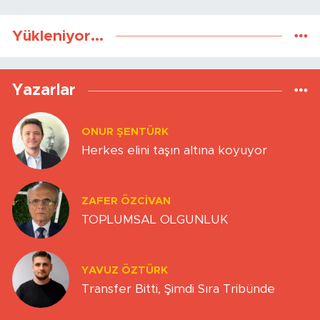
Yükleniyor...
Yazarlar
ONUR ŞENTÜRK
Herkes elini taşın altına koyuyor
ZAFER ÖZCIVAN
TOPLUMSAL OLGUNLUK
YAVUZ ÖZTÜRK
Transfer Bitti, Şimdi Sıra Tribünde