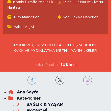
İstanbul Trafik Yoğunluk
Puan Durumu ve Fikstür
Haritası
Tüm Manşetler
Son Dakika Haberleri
Haber Arşivi
GİZLİLİK VE ÇEREZ POLİTİKASI
İLETİŞİM
KÜNYE
KVKK VE AYDINLATMA METNİ
YAYIN İLKELERİ
Haber Yazılımı:
TE Bilişim
Ana Sayfa
Kategoriler
SAĞLIK & YAŞAM
EKONOMİ