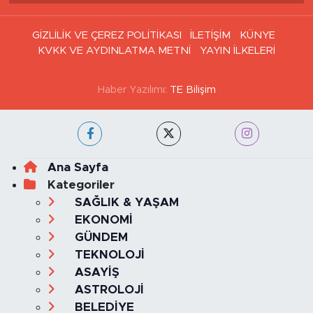
GİZLİLİK VE ÇEREZ POLİTİKASI
İLETİŞİM
KÜNYE
KVKK VE AYDINLATMA METNİ
YAYIN İLKELERİ
Haber Yazılımı:
TE Bilişim
Ana Sayfa
Kategoriler
SAĞLIK & YAŞAM
EKONOMİ
GÜNDEM
TEKNOLOJİ
ASAYİŞ
ASTROLOJİ
BELEDİYE