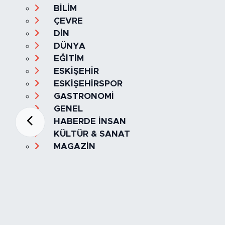
BİLİM
ÇEVRE
DİN
DÜNYA
EĞİTİM
ESKİŞEHİR
ESKİŞEHİRSPOR
GASTRONOMİ
GENEL
HABERDE İNSAN
KÜLTÜR & SANAT
MAGAZİN
MANŞET
OLAY
SPOR
TÜRKİYE
Foto Galeri
Video