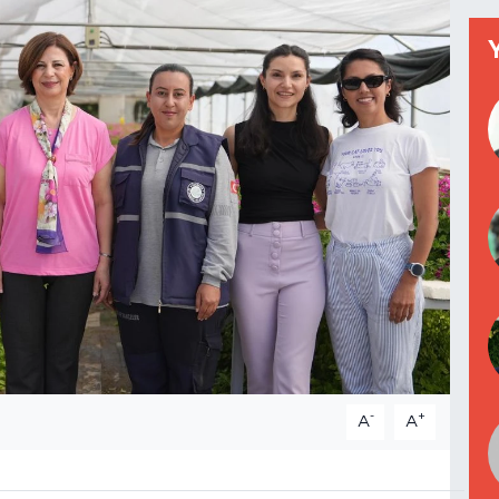
-
+
A
A