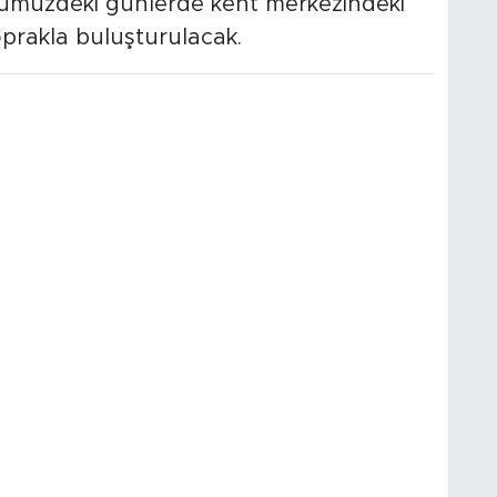
nümüzdeki günlerde kent merkezindeki
toprakla buluşturulacak.