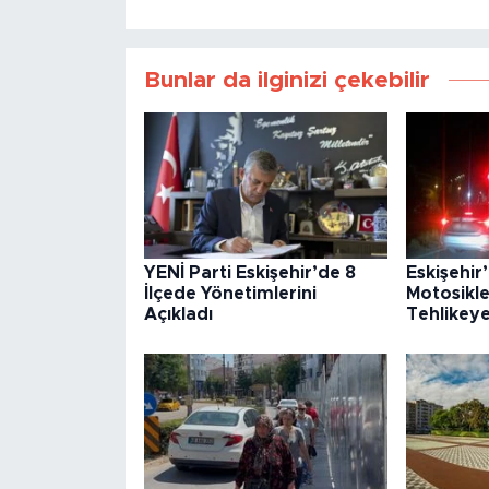
Bunlar da ilginizi çekebilir
YENİ Parti Eskişehir’de 8
Eskişehir
İlçede Yönetimlerini
Motosikle
Açıkladı
Tehlikey