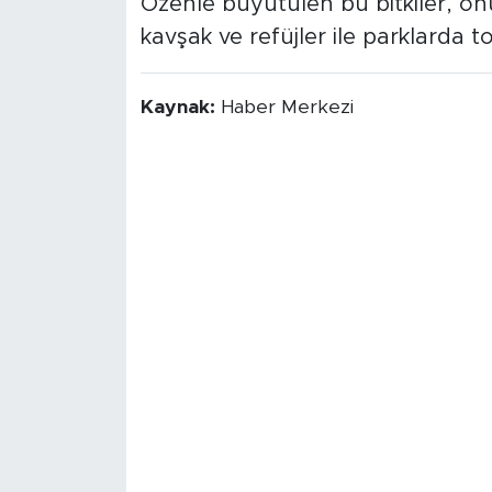
Özenle büyütülen bu bitkiler, ö
kavşak ve refüjler ile parklarda 
Kaynak:
Haber Merkezi