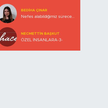
Zihinlerimiz
BEDIHA ÇINAR
Nefes alabildiğimiz sürece…
NECMETTIN BAŞKUT
ÖZEL İNSANLARA-3-