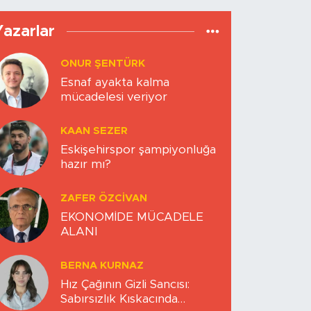
Yazarlar
ONUR ŞENTÜRK
Esnaf ayakta kalma
mücadelesi veriyor
KAAN SEZER
Eskişehirspor şampiyonluğa
hazır mı?
ZAFER ÖZCIVAN
EKONOMİDE MÜCADELE
ALANI
BERNA KURNAZ
Hız Çağının Gizli Sancısı:
Sabırsızlık Kıskacında