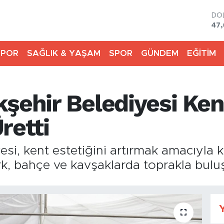
DO
47
EU
55
SPOR
SAĞLIK & YAŞAM
SPOR
GÜNDEM
EĞİTİM
ST
64,
GR
65
şehir Belediyesi Ken
Bİ
13.
BI
retti
64.
si, kent estetiğini artırmak amacıyla ke
k, bahçe ve kavşaklarda toprakla bulu
Y