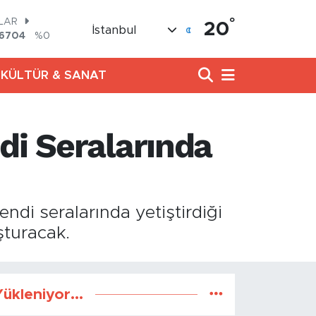
°
LAR
20
İstanbul
,6704
%0
RO
,0406
%-0.08
KÜLTÜR & SANAT
ERLİN
2143
%0
AM ALTIN
00.87
%0.12
di Seralarında
ST100
799
%70
TCOIN
643,95
%0.16
ndi seralarında yetiştirdiği
şturacak.
ükleniyor...