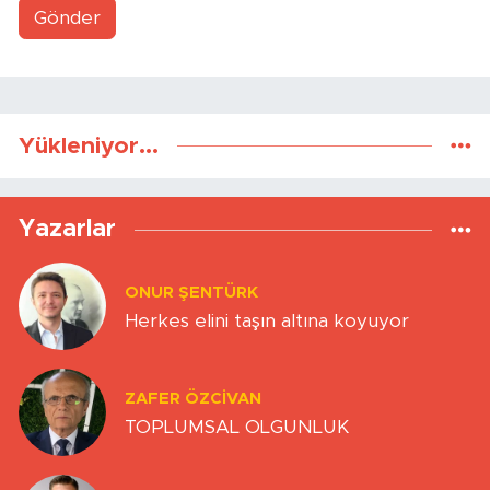
Gönder
Yükleniyor...
Yazarlar
ONUR ŞENTÜRK
Herkes elini taşın altına koyuyor
ZAFER ÖZCIVAN
TOPLUMSAL OLGUNLUK