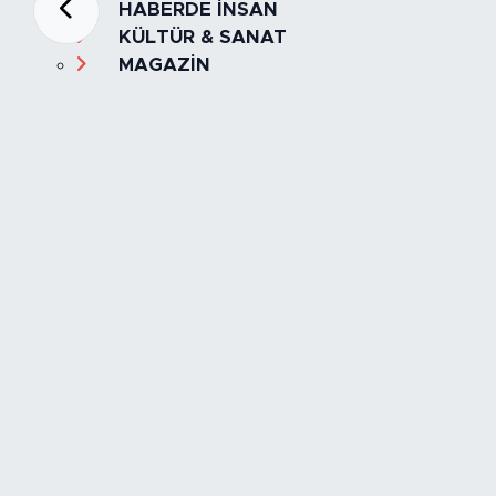
HABERDE İNSAN
KÜLTÜR & SANAT
MAGAZİN
MANŞET
OLAY
SPOR
TÜRKİYE
Foto Galeri
Video
Yazarlar
Röportaj
Biyografi
Anketler
Künye
İletişim
Servisler
İstanbul Nöbetçi Eczaneler
İstanbul Hava Durumu