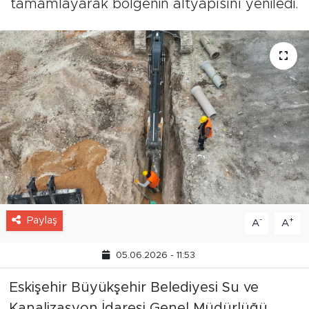
tamamlayarak bölgenin altyapısını yeniledi.
Paylaş
-
+
A
A
05.06.2026 - 11:53
Eskişehir Büyükşehir Belediyesi Su ve
Kanalizasyon İdaresi Genel Müdürlüğü