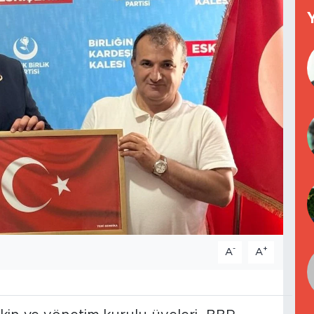
-
+
A
A