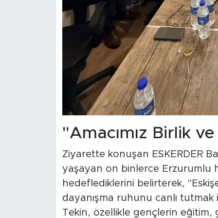
"Amacımız Birlik v
Ziyarette konuşan ESKERDER Başk
yaşayan on binlerce Erzurumlu he
hedeflediklerini belirterek, "Eski
dayanışma ruhunu canlı tutmak iç
Tekin, özellikle gençlerin eğitim