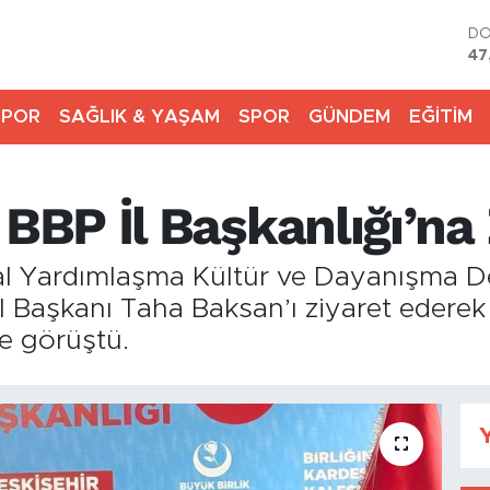
D
47
E
55
SPOR
SAĞLIK & YAŞAM
SPOR
GÜNDEM
EĞİTİM
ST
64
GR
65
BP İl Başkanlığı’na 
Bİ
13
BI
yal Yardımlaşma Kültür ve Dayanışma 
64
 İl Başkanı Taha Baksan’ı ziyaret ederek
e görüştü.
Y