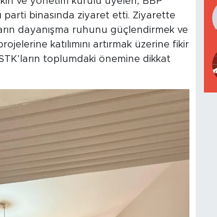
in ve yönetim kurulu üyeleri, BBP
 parti binasında ziyaret etti. Ziyarette
ların dayanışma ruhunu güçlendirmek ve
jelerine katılımını artırmak üzerine fikir
 STK’ların toplumdaki önemine dikkat