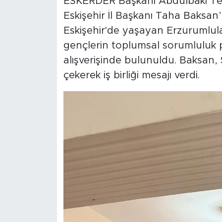
ESKERDER Başkanı Abdulbaki Tek
Eskişehir İl Başkanı Taha Baksan’ı
Eskişehir'de yaşayan Erzurumlu
gençlerin toplumsal sorumluluk pro
alışverişinde bulunuldu. Baksan,
çekerek iş birliği mesajı verdi.