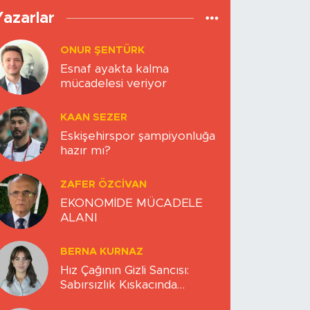
Yazarlar
ONUR ŞENTÜRK
Esnaf ayakta kalma
mücadelesi veriyor
KAAN SEZER
Eskişehirspor şampiyonluğa
hazır mı?
ZAFER ÖZCIVAN
EKONOMİDE MÜCADELE
ALANI
BERNA KURNAZ
Hız Çağının Gizli Sancısı:
Sabırsızlık Kıskacında
Zihinlerimiz