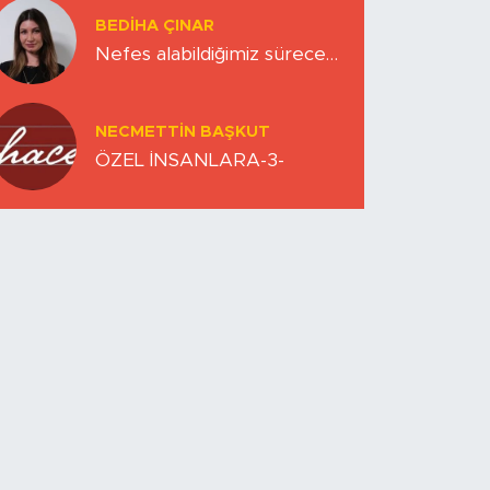
BEDIHA ÇINAR
Nefes alabildiğimiz sürece…
NECMETTIN BAŞKUT
ÖZEL İNSANLARA-3-