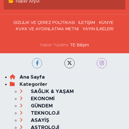
Tüm Manşetler
Son Dakika Haberleri
Haber Arşivi
GİZLİLİK VE ÇEREZ POLİTİKASI
İLETİŞİM
KÜNYE
KVKK VE AYDINLATMA METNİ
YAYIN İLKELERİ
Haber Yazılımı:
TE Bilişim
Ana Sayfa
Kategoriler
SAĞLIK & YAŞAM
EKONOMİ
GÜNDEM
TEKNOLOJİ