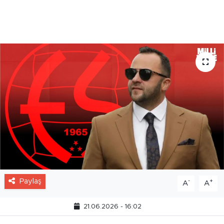
istediğini söylerken, güçlü bir kadro kurarak
takımı yeniden üst liglere taşımayı
hedeflediklerini vurguladı.
Paylaş
-
+
A
A
21.06.2026 - 16:02