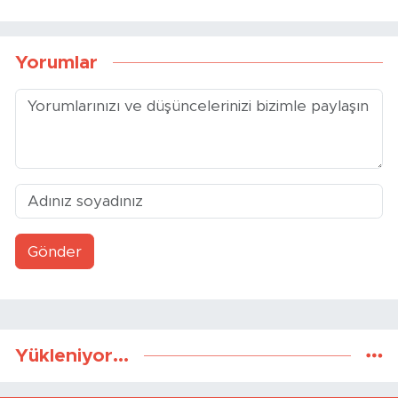
Şapcı taktiklere ağırlık
İlk düdük saat 19.00’da
veriyor!
çalacak!
Yorumlar
Gönder
Yükleniyor...