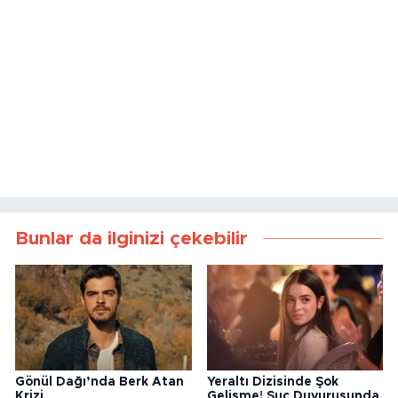
Bunlar da ilginizi çekebilir
Gönül Dağı’nda Berk Atan
Yeraltı Dizisinde Şok
Krizi
Gelişme! Suç Duyurusunda