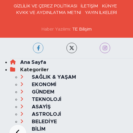
GİZLİLİK VE ÇEREZ POLİTİKASI
İLETİŞİM
KÜNYE
KVKK VE AYDINLATMA METNİ
YAYIN İLKELERİ
Haber Yazılımı:
TE Bilişim
Ana Sayfa
Kategoriler
SAĞLIK & YAŞAM
EKONOMİ
GÜNDEM
TEKNOLOJİ
ASAYİŞ
ASTROLOJİ
BELEDİYE
BİLİM