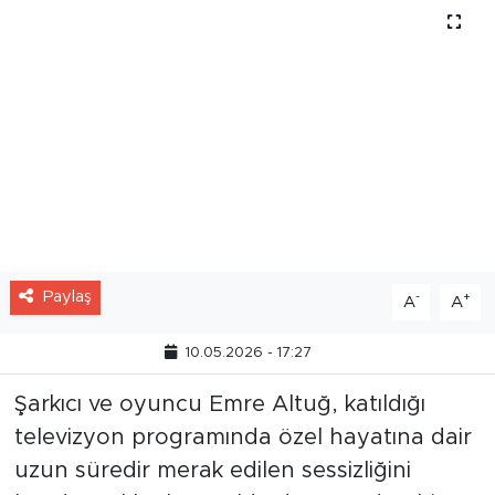
Paylaş
-
+
A
A
10.05.2026 - 17:27
Şarkıcı ve oyuncu Emre Altuğ, katıldığı
televizyon programında özel hayatına dair
uzun süredir merak edilen sessizliğini
bozdu. Yaklaşık 1,5 yıldır devam eden bir