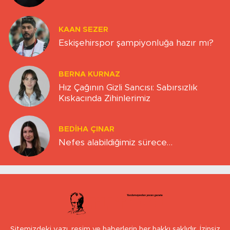
KAAN SEZER
Eskişehirspor şampiyonluğa hazır mı?
BERNA KURNAZ
Hız Çağının Gizli Sancısı: Sabırsızlık
Kıskacında Zihinlerimiz
BEDIHA ÇINAR
Nefes alabildiğimiz sürece…
Sitemizdeki yazı, resim ve haberlerin her hakkı saklıdır. İzinsiz