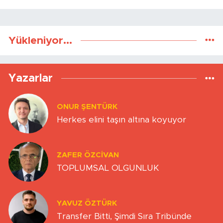
Yükleniyor...
Yazarlar
ONUR ŞENTÜRK
Herkes elini taşın altına koyuyor
ZAFER ÖZCIVAN
TOPLUMSAL OLGUNLUK
YAVUZ ÖZTÜRK
Transfer Bitti, Şimdi Sıra Tribünde