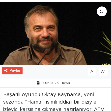
Paylaş
-
+
A
A
17.06.2026 - 16:59
Başarılı oyuncu Oktay Kaynarca, yeni
sezonda "Hamal" isimli iddialı bir diziyle
izleyici karşısına çıkmaya hazırlanıyor. ATV