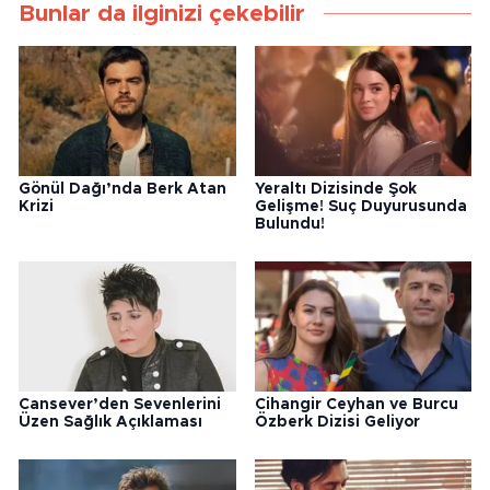
Bunlar da ilginizi çekebilir
Gönül Dağı’nda Berk Atan
Yeraltı Dizisinde Şok
Krizi
Gelişme! Suç Duyurusunda
Bulundu!
Cansever’den Sevenlerini
Cihangir Ceyhan ve Burcu
Üzen Sağlık Açıklaması
Özberk Dizisi Geliyor